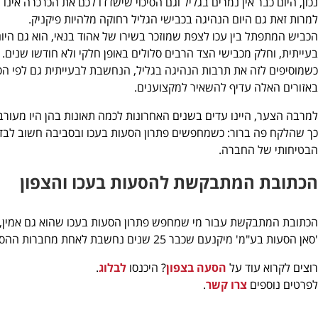
נכון, היום כבר אין נמרים בגליל וגם הסיכוי שישדדו לכם את הכרכרה אינו 
למרות זאת גם היום הנהיגה בכבישי הגליל רחוקה מלהיות פיקניק.
הכביש המתפתל בין עכו לצפת שמוזכר בשירו של אהוד בנאי, הוא גם הי
בעייתית, וחלק מכבישי הצד הרבים סלולים באופן חלקי ולא חודשו שנים.
כשמוסיפים לזה את תרבות הנהיגה בגליל, הנחשבת לבעייתית גם לפי ה
באזורים האלה עדיף להשאיר למקצוענים.
למרבה הצער, היינו עדים בשנים האחרונות לכמה תאונות בהן היו מעורב
כך שהלקח פה ברור: כשמחפשים פתרון הסעות בעכו ובסביבה חשוב לבדו
הבטיחותי של החברה.
הכתובת המתבקשת להסעות בעכו והצפון
הכתובת המתבקשת עבור מי שמחפש פתרון הסעות בעכו שהוא גם אמין, ג
'סאן הסעות בע"מ' מיקנעם שכבר 25 שנים נחשבת לאחת מ
חברות ההסע
רוצים לקרוא עוד על
הסעה
בצפון
? היכנסו
לבלוג
.
לפרטים נוספים
צרו קשר
.