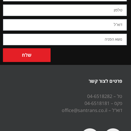
שלח
פרטים לצור קשר
טל – 04-6518282
פקס – 04-6518181
דוא"ל – office@santrans.co.il