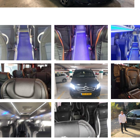
vip
service