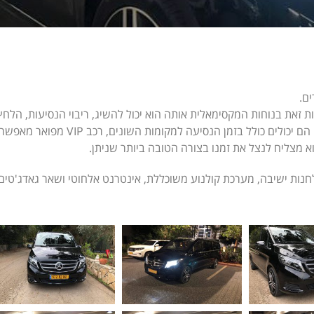
 זאת בנוחות המקסימאלית אותה הוא יכול להשיג, ריבוי הנסיעות, הלחץ
והשחיקה המאפיינת את חיי הידוענים מחייבת אותם לנוח בכל רגע שבו הם יכולים כולל בזמן הנסיעה למקומות השונים, רכב VIP מפואר מאפש
 מצליח לנצל את זמנו בצורה הטובה ביותר שניתן.
לחנות ישיבה, מערכת קולנוע משוכללת, אינטרנט אלחוטי ושאר גאדג'טים