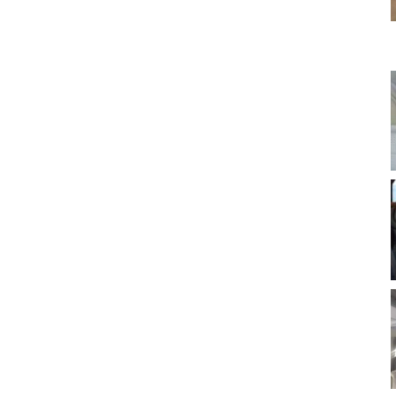
רכב
הסעות
vip