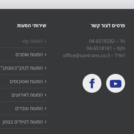
פרטים לצור קשר
שירותי הסעות
טל – 04-6518282
הסעות vip
פקס – 04-6518181
הסעות אומנים
דוא"ל – office@santrans.co.il
הסעות לנתב"ג/מנתב"ג
הסעות אוטובוסים
הסעות לאירועים
הסעות עובדים
הסעות לטיולים בצפון